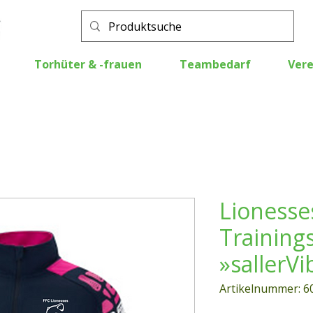
Torhüter & -frauen
Teambedarf
Vere
Lionesse
Training
»sallerVi
Artikelnummer: 6