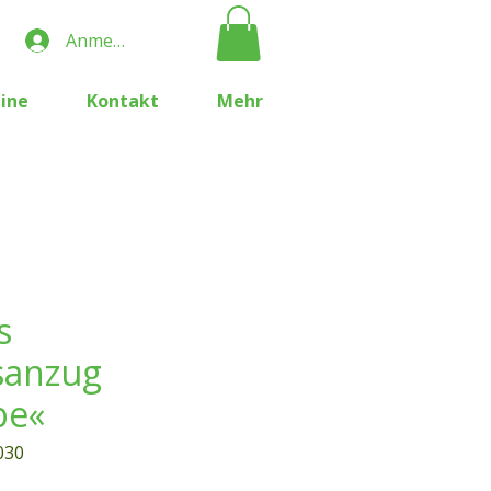
Anmelden
ine
Kontakt
Mehr
s
sanzug
be«
030