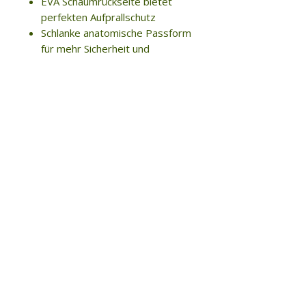
EVA Schaumrückseite bietet
perfekten Aufprallschutz
Schlanke anatomische Passform
für mehr Sicherheit und
Tragekomfort
Atmungsaktive Mesh-
Überzieher
Material:
52% Polypropylen /
48% EVA
Jetzt anmelden und immer up to date sein
Abonnieren