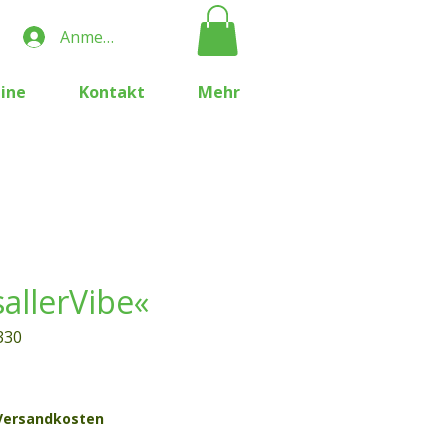
Anmelden
ine
Kontakt
Mehr
sallerVibe«
330
Preis
 Versandkosten