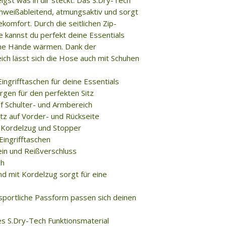
igst was in dir steckt. Das S.Dry-Tech
schweißableitend, atmungsaktiv und sorgt
komfort. Durch die seitlichen Zip-
e kannst du perfekt deine Essentials
ine Hände wärmen. Dank der
ch lässt sich die Hose auch mit Schuhen
Eingrifftaschen für deine Essentials
gen für den perfekten Sitz
f Schulter- und Armbereich
tz auf Vorder- und Rückseite
t Kordelzug und Stopper
Eingrifftaschen
in und Reißverschluss
ch
und mit Kordelzug sorgt für eine
 sportliche Passform passen sich deinen
es S.Dry-Tech Funktionsmaterial