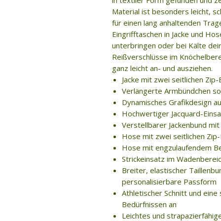
in textiler Form gefunden und ze
Material ist besonders leicht, 
für einen lang anhaltenden Trage
Eingrifftaschen in Jacke und Hos
unterbringen oder bei Kälte de
Reißverschlüsse im Knöchelberei
ganz leicht an- und ausziehen.
Jacke mit zwei seitlichen Zip-
Verlängerte Armbündchen sor
Dynamisches Grafikdesign au
Hochwertiger Jacquard-Einsa
Verstellbarer Jackenbund mi
Hose mit zwei seitlichen Zip-
Hose mit engzulaufendem Be
Strickeinsatz im Wadenberei
Breiter, elastischer Taillenb
personalisierbare Passform
Athletischer Schnitt und eine
Bedürfnissen an
Leichtes und strapazierfähig