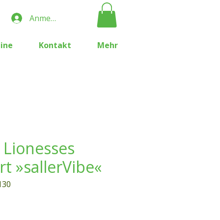
Anmelden
ine
Kontakt
Mehr
 Lionesses
t »sallerVibe«
130
Preis